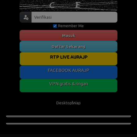
Remember Me
Masuk
Daftar Sekarang
RTP LIVE AURAJP
FACEBOOK AURAJP
VPN gratis & ringan
Desktop
Wap